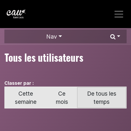
Se rendre au contenu
Nav
Tous les utilisateurs
Classer par :
Cette
Ce
De tous les
semaine
mois
temps