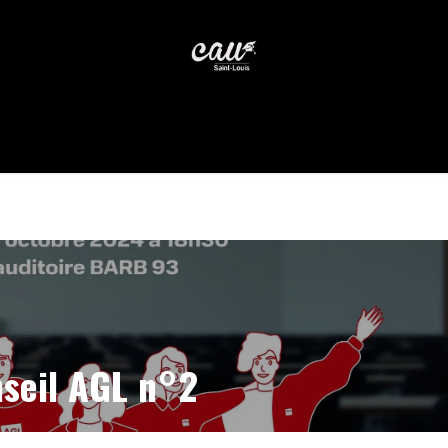
ten
Je suis ...
Service Juridique
M
seil AGL n°2