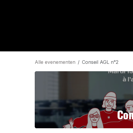
Overslaan naar inhoud
Evenemen
Alle evenementen
Conseil AGL n°2
Con